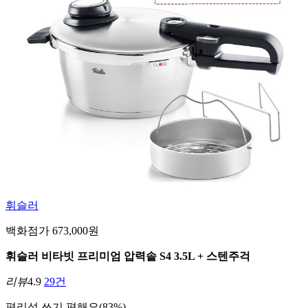
휘슬러
백화점가 673,000원
휘슬러 비타빗 프리미엄 압력솥 S4 3.5L + 스텐주걱
리뷰
4.9
29건
편리성
쓰기 편해요(83%)