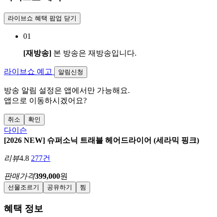
라이브쇼 혜택 팝업 닫기
01
[재방송]
본 방송은 재방송입니다.
라이브쇼 예고
알림신청
방송 알림 설정은 앱에서만 가능해요.
앱으로 이동하시겠어요?
취소
확인
다이슨
[2026 NEW] 슈퍼소닉 트래블 헤어드라이어 (세라믹 핑크)
리뷰
4.8
277건
판매가격
399,000
원
선물조르기
공유하기
찜
혜택 정보