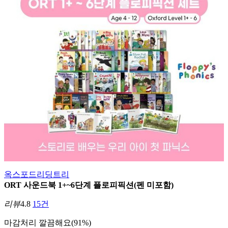
옥스포드리딩트리
ORT 사운드북 1+~6단계 플로피픽션(펜 미포함)
리뷰
4.8
15건
마감처리
깔끔해요(91%)