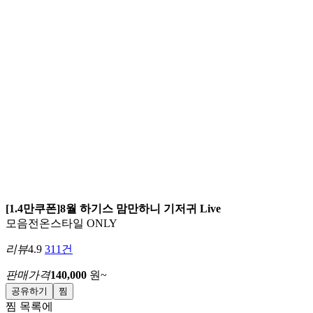
[1.4만쿠폰]8월 하기스 맘만하니 기저귀 Live
모음전
온스타일 ONLY
리뷰
4.9
311건
판매가격
140,000
원~
공유하기
찜
찜 목록에